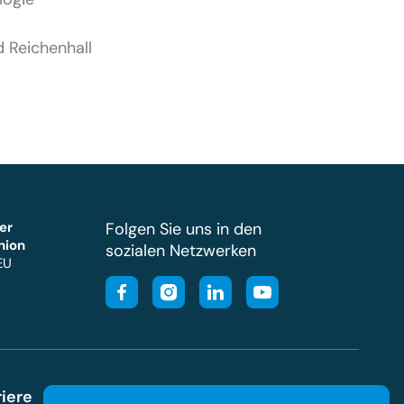
 Reichenhall
er
Folgen Sie uns in den
nion
sozialen Netzwerken
EU
riere
Service