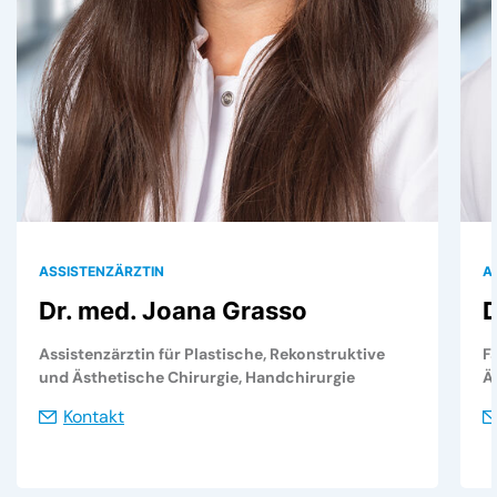
ASSISTENZÄRZTIN
A
Dr. med. Joana Grasso
D
Assistenzärztin für Plastische, Rekonstruktive
F
und Ästhetische Chirurgie, Handchirurgie
Ä
Kontakt