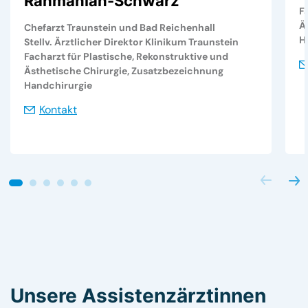
Rahmanian-Schwarz
F
Ä
Chefarzt Traunstein und Bad Reichenhall
H
Stellv. Ärztlicher Direktor Klinikum Traunstein
Facharzt für Plastische, Rekonstruktive und
Ästhetische Chirurgie, Zusatzbezeichnung
Handchirurgie
Kontakt
Unsere Assistenzärztinnen