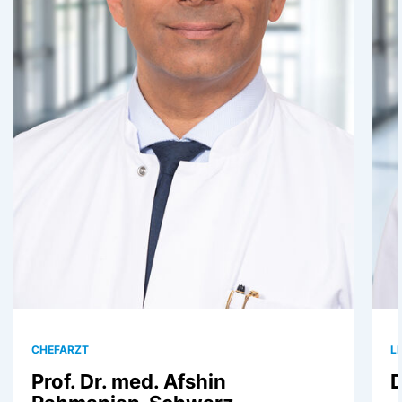
CHEFARZT
L
Prof. Dr. med. Afshin
D