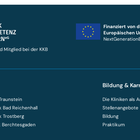
Finanziert von d
Europäischen U
NextGeneration
d Mitglied bei der KKB
n
Bildung & Kar
Traunstein
Die Kliniken als 
ik Bad Reichenhall
Stellenangebote
ik Trostberg
Bildung
ik Berchtesgaden
Praktikum