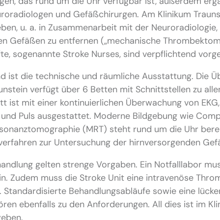
gen, das rund um die Uhr verfügbar ist, außerdem er
roradiologen und Gefäßchirurgen. Am Klinikum Traunst
ben, u. a. in Zusammenarbeit mit der Neuroradiologie, 
en Gefäßen zu entfernen („mechanische Thrombektomie
fte, sogenannte Stroke Nurses, sind verpflichtend vorg
 ist die technische und räumliche Ausstattung. Die Ü
unstein verfügt über 6 Betten mit Schnittstellen zu all
tt ist mit einer kontinuierlichen Überwachung von EKG,
g und Puls ausgestattet. Moderne Bildgebung wie Co
onanztomographie (MRT) steht rund um die Uhr bereit.
llverfahren zur Untersuchung der hirnversorgenden Gef
andlung gelten strenge Vorgaben. Ein Notfalllabor mu
ein. Zudem muss die Stroke Unit eine intravenöse Thr
 Standardisierte Behandlungsabläufe sowie eine lücke
en ebenfalls zu den Anforderungen. All dies ist im Kl
geben.