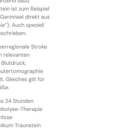
gänzend dazu
ein ist zum Beispiel
Gerinnsel direkt aus
“). Auch speziell
eschrieben.
berregionale Stroke
en relevanten
 Blutdruck,
mputertomographie
 Gleiches gilt für
äße.
ss 24 Stunden
ombolyse-Therapie
nlose
inikum Traunstein