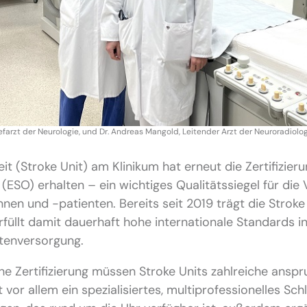
, Chefarzt der Neurologie, und Dr. Andreas Mangold, Leitender Arzt der Neuroradiolo
eit (Stroke Unit) am Klinikum hat erneut die Zertifizie
(ESO) erhalten – ein wichtiges Qualitätssiegel für die
nnen und -patienten. Bereits seit 2019 trägt die Stroke
füllt damit dauerhaft hohe internationale Standards in
ntenversorgung.
e Zertifizierung müssen Stroke Units zahlreiche anspru
t vor allem ein spezialisiertes, multiprofessionelles Sc