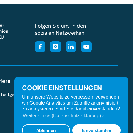
er
Folgen Sie uns in den
nion
sozialen Netzwerken
EU
riere
Service
COOKIE EINSTELLUNGEN
Arbeitgeber
Veranstaltungen
Um unsere Website zu verbessern verwenden
Presse
wir Google Analytics um Zugriffe anonymisiert
zu analysieren. Sind Sie damit einverstanden?
Grusskarten
Weitere Infos (Datenschutzerklärung) ›
Downloads
Ablehnen
Einverstanden