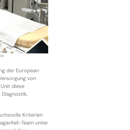
gie
rung der European
 Versorgung von
 Unit diese
 Diagnostik,
chsvolle Kriterien
hlaganfall-Team unter