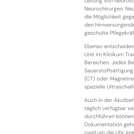
Leitung von Neurolo
Neurochirurgen, Neu
die Möglichkeit gege
den hirnversorgend
geschulte Pflegekrä
Ebenso entscheidend
Unit im Klinikum Tra
Bereichen. Jedes Be
Sauerstoffsättigun
(CT) oder Magnetres
spezielle Ultrascha
Auch in der Akutbeh
täglich verfügbar s
durchführen können.
Dokumentation gehör
rund um die Uhr ge