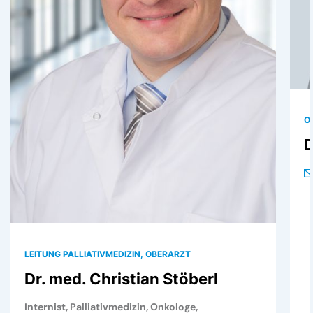
O
D
LEITUNG PALLIATIVMEDIZIN, OBERARZT
Dr. med. Christian Stöberl
Internist, Palliativmedizin, Onkologe,