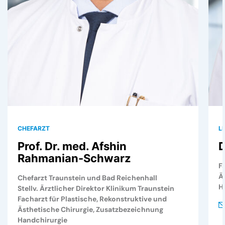
CHEFARZT
L
Prof. Dr. med. Afshin
D
Rahmanian-Schwarz
F
Ä
Chefarzt Traunstein und Bad Reichenhall
H
Stellv. Ärztlicher Direktor Klinikum Traunstein
Facharzt für Plastische, Rekonstruktive und
Ästhetische Chirurgie, Zusatzbezeichnung
Handchirurgie